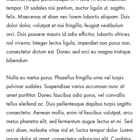
ON
tempor. Ut sodales nisi pretium, auctor ligula ut, sagittis
5
SPORTY
felis. Maecenas at diam nec lorem lobortis aliquam. Duis
PIECES
dolor dolor, volutpat et nisi fringilla, feugiat vestibulum
YOU
NEED
orci. Duis posuere mauris id odio efficitur, lobortis ultrices
IN
nisl viverra. Integer lectus ligula, imperdiet non purus non,
YOUR
CLOSET
consectetur dictum est. Donec sed orci eu magna tristique
bibendum.
Nulla eu metus purus. Phasellus fringilla urna vel turpis
pulvinar sodales. Suspendisse varius accumsan nunc sit
amet porttitor. Donec faucibus odio purus, vel convallis
tellus eleifend ac. Duis pellentesque dapibus turpis sagittis
consectetur. Aenean mollis, enim id faucibus volutpat, arcu
metus pharetra elit, sed fermentum augue lectus et mi. Sed
orci diam, molestie vitae nisl et, luctus tempor dolor. Lorem
ipsum dolor sit amet, consectetur adipiscing elit. Curabitur