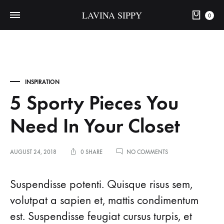
LAVINA SIPPY
0
INSPIRATION
5 Sporty Pieces You
Need In Your Closet
ON
AUGUST 24, 2018
0 SHARE
NO COMMENTS
5
SPORTY
5
PIECES
Suspendisse potenti. Quisque risus sem,
YOU
volutpat a sapien et, mattis condimentum
NEED
Sporty
IN
est. Suspendisse feugiat cursus turpis, et
YOUR
CLOSET