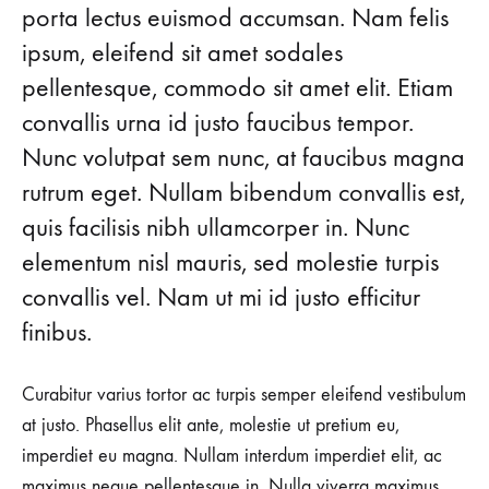
Pieces
porta lectus euismod accumsan. Nam felis
ipsum, eleifend sit amet sodales
You
pellentesque, commodo sit amet elit. Etiam
Need
convallis urna id justo faucibus tempor.
Nunc volutpat sem nunc, at faucibus magna
In
rutrum eget. Nullam bibendum convallis est,
Your
quis facilisis nibh ullamcorper in. Nunc
Closet
elementum nisl mauris, sed molestie turpis
convallis vel. Nam ut mi id justo efficitur
finibus.
AUGUST
24,
2018
Curabitur varius tortor ac turpis semper eleifend vestibulum
0
at justo. Phasellus elit ante, molestie ut pretium eu,
SHARE
imperdiet eu magna. Nullam interdum imperdiet elit, ac
NO
maximus neque pellentesque in. Nulla viverra maximus
COMMENTS