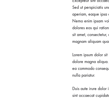
FW20
Excepteur sint occaeca
Sed ut perspiciatis u
aperiam, eaque ipsa qu
AUGUST
Nemo enim ipsam volup
23,
dolores eos qui ratio
2018
sit amet, consectetur
0
magnam aliquam quae
SHARE
NO
Lorem ipsum dolor sit 
COMMENTS
ON
dolore magna aliqua. 
FASHION
ea commodo consequat.
MONTH-
READY
nulla pariatur.
IN
KONTE
STUDIO
Duis aute irure dolor 
FW2017
sint occaecat cupidata