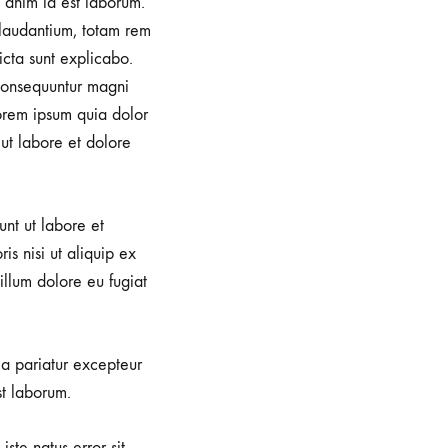
t anim id est laborum.
 laudantium, totam rem
icta sunt explicabo.
 consequuntur magni
orem ipsum quia dolor
 ut labore et dolore
unt ut labore et
s nisi ut aliquip ex
illum dolore eu fugiat
lla pariatur excepteur
st laborum.
iste natus error sit