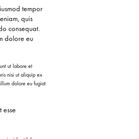
 eiusmod tempor
veniam, quis
do consequat.
um dolore eu
unt ut labore et
s nisi ut aliquip ex
illum dolore eu fugiat
t esse