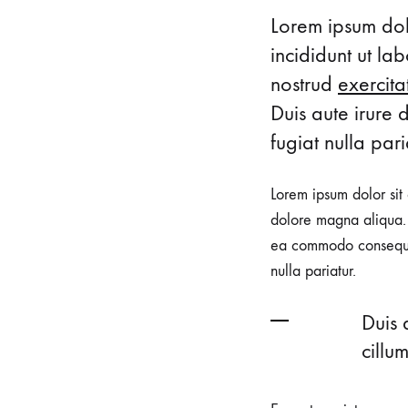
Fashi
Lorem ipsum dolo
incididunt ut l
nostrud
exercita
Month
Duis aute irure 
fugiat nulla pari
Read
Lorem ipsum dolor sit 
In
dolore magna aliqua. 
ea commodo consequat.
nulla pariatur.
Konte
Duis 
Studi
cillu