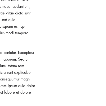
remque laudantium,
ae vitae dicta sunt
, sed quia
uisquam est, qui
 eius modi tempora
la pariatur. Excepteur
st laborum. Sed ut
tium, totam rem
icta sunt explicabo.
 consequuntur magni
orem ipsum quia dolor
 ut labore et dolore