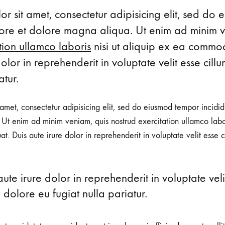
READY
on
r sit amet, consectetur adipisicing elit, sed do
IN
abore et dolore magna aliqua. Ut enim ad minim 
KONTE
STUDIO
tion ullamco laboris
nisi ut aliquip ex ea commo
-
FW2017
dolor in reprehenderit in voluptate velit esse cill
atur.
y
amet, consectetur adipisicing elit, sed do eiusmod tempor incidid
Ut enim ad minim veniam, quis nostrud exercitation ullamco labori
 Duis aute irure dolor in reprehenderit in voluptate velit esse c
aute irure dolor in reprehenderit in voluptate veli
o
m dolore eu fugiat nulla pariatur.