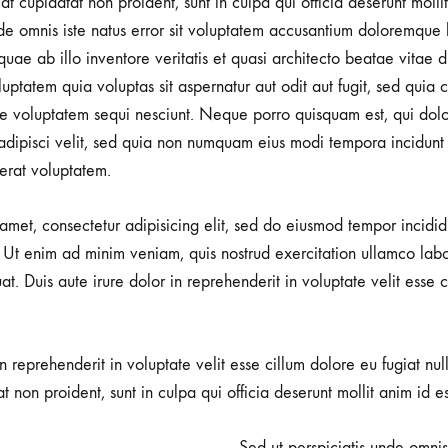
17
t cupidatat non proident, sunt in culpa qui officia deserunt molli
nde omnis iste natus error sit voluptatem accusantium doloremque
ae ab illo inventore veritatis et quasi architecto beatae vitae d
tatem quia voluptas sit aspernatur aut odit aut fugit, sed quia
ne voluptatem sequi nesciunt. Neque porro quisquam est, qui dol
, adipisci velit, sed quia non numquam eius modi tempora incidunt
rat voluptatem.
amet, consectetur adipisicing elit, sed do eiusmod tempor incidid
Ut enim ad minim veniam, quis nostrud exercitation ullamco labori
 Duis aute irure dolor in reprehenderit in voluptate velit esse c
in reprehenderit in voluptate velit esse cillum dolore eu fugiat nu
t non proident, sunt in culpa qui officia deserunt mollit anim id e
Sed ut perspiciatis unde omnis 