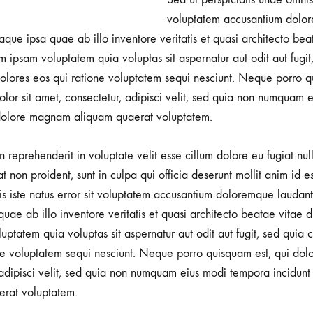
voluptatem accusantium dolo
que ipsa quae ab illo inventore veritatis et quasi architecto beat
ipsam voluptatem quia voluptas sit aspernatur aut odit aut fugit
lores eos qui ratione voluptatem sequi nesciunt. Neque porro q
lor sit amet, consectetur, adipisci velit, sed quia non numquam
t dolore magnam aliquam quaerat voluptatem.
in reprehenderit in voluptate velit esse cillum dolore eu fugiat nul
t non proident, sunt in culpa qui officia deserunt mollit anim id e
is iste natus error sit voluptatem accusantium doloremque laudan
ae ab illo inventore veritatis et quasi architecto beatae vitae d
tatem quia voluptas sit aspernatur aut odit aut fugit, sed quia
ne voluptatem sequi nesciunt. Neque porro quisquam est, qui dol
, adipisci velit, sed quia non numquam eius modi tempora incidunt
rat voluptatem.