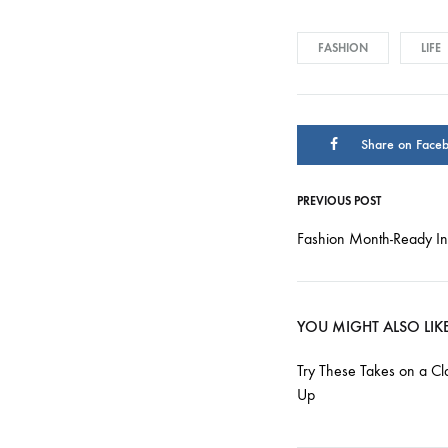
FASHION
LIFE
Share on Face
PREVIOUS POST
Post
Fashion Month-Ready I
navigati
YOU MIGHT ALSO LIK
Try These Takes on a Cla
Up