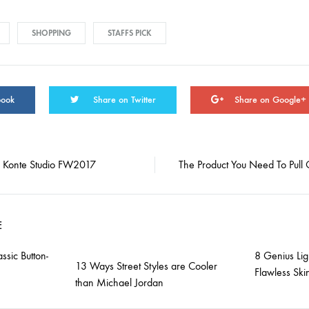
SHOPPING
STAFFS PICK
book
Share on Twitter
Share on Google+
n Konte Studio FW2017
The Product You Need To Pull
on
E
ssic Button-
8 Genius Lig
13 Ways Street Styles are Cooler
Flawless Ski
than Michael Jordan