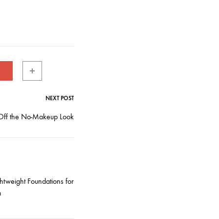
NEXT POST
 Off the No-Makeup Look
htweight Foundations for
n