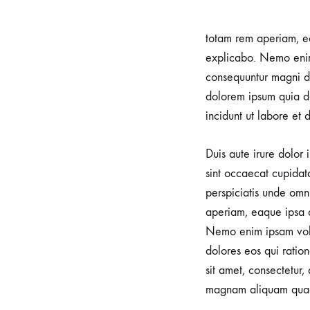
totam rem aperiam, ea
explicabo. Nemo enim 
consequuntur magni do
dolorem ipsum quia do
incidunt ut labore e
Duis aute irure dolor 
sint occaecat cupidata
perspiciatis unde omn
aperiam, eaque ipsa qu
Nemo enim ipsam volup
dolores eos qui ratio
sit amet, consectetur
magnam aliquam quae