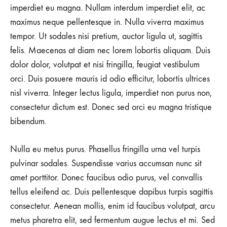
23,
imperdiet eu magna. Nullam interdum imperdiet elit, ac
2018
maximus neque pellentesque in. Nulla viverra maximus
0
tempor. Ut sodales nisi pretium, auctor ligula ut, sagittis
SHARE
felis. Maecenas at diam nec lorem lobortis aliquam. Duis
NO
dolor dolor, volutpat et nisi fringilla, feugiat vestibulum
COMMENTS
ON
orci. Duis posuere mauris id odio efficitur, lobortis ultrices
5
nisl viverra. Integer lectus ligula, imperdiet non purus non,
EFFORTLESSLY
COOL
consectetur dictum est. Donec sed orci eu magna tristique
OUTFIT
bibendum.
IDEAS
TO
WEAR
Nulla eu metus purus. Phasellus fringilla urna vel turpis
TO
A
pulvinar sodales. Suspendisse varius accumsan nunc sit
CONTERT
amet porttitor. Donec faucibus odio purus, vel convallis
tellus eleifend ac. Duis pellentesque dapibus turpis sagittis
consectetur. Aenean mollis, enim id faucibus volutpat, arcu
metus pharetra elit, sed fermentum augue lectus et mi. Sed