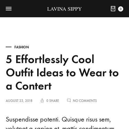
LAVINA SIPPY
0
FASHION
5 Effortlessly Cool
Outfit Ideas to Wear to
a Contert
ON
AUGUST 23, 2018
0 SHARE
NO COMMENTS
5
EFFORTLESSLY
5
COOL
Suspendisse potenti. Quisque risus sem,
OUTFIT
volutpat a sapien et, mattis condimentum
IDEAS