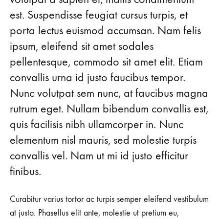
Effortlessly
TO
est. Suspendisse feugiat cursus turpis, et
WEAR
TO
Cool
porta lectus euismod accumsan. Nam felis
A
CONTERT
ipsum, eleifend sit amet sodales
Outfit
pellentesque, commodo sit amet elit. Etiam
Ideas
convallis urna id justo faucibus tempor.
Nunc volutpat sem nunc, at faucibus magna
to
rutrum eget. Nullam bibendum convallis est,
Wear
quis facilisis nibh ullamcorper in. Nunc
to
elementum nisl mauris, sed molestie turpis
convallis vel. Nam ut mi id justo efficitur
a
finibus.
Contert
Curabitur varius tortor ac turpis semper eleifend vestibulum
at justo. Phasellus elit ante, molestie ut pretium eu,
AUGUST