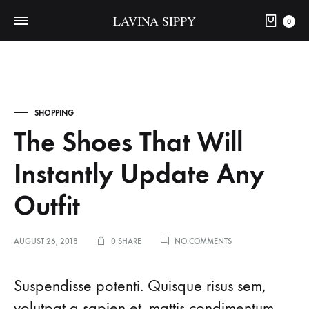
LAVINA SIPPY
0
SHOPPING
The Shoes That Will
Instantly Update Any
Outfit
ON
AUGUST 26, 2018
0 SHARE
NO COMMENTS
THE
SHOES
The
THAT
Suspendisse potenti. Quisque risus sem,
WILL
volutpat a sapien et, mattis condimentum
INSTANTLY