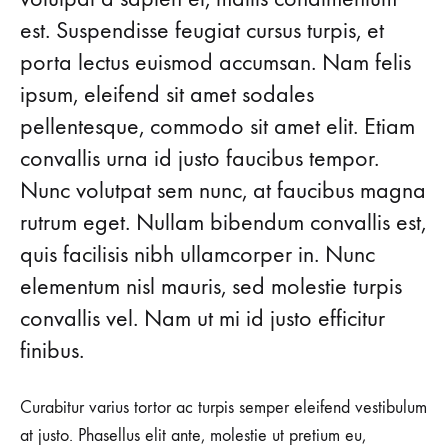
Shoes
UPDATE
est. Suspendisse feugiat cursus turpis, et
ANY
OUTFIT
That
porta lectus euismod accumsan. Nam felis
ipsum, eleifend sit amet sodales
Will
pellentesque, commodo sit amet elit. Etiam
Instantly
convallis urna id justo faucibus tempor.
Nunc volutpat sem nunc, at faucibus magna
Update
rutrum eget. Nullam bibendum convallis est,
Any
quis facilisis nibh ullamcorper in. Nunc
Outfit
elementum nisl mauris, sed molestie turpis
convallis vel. Nam ut mi id justo efficitur
finibus.
AUGUST
26,
2018
Curabitur varius tortor ac turpis semper eleifend vestibulum
0
at justo. Phasellus elit ante, molestie ut pretium eu,
SHARE