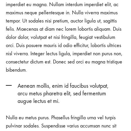
imperdiet eu magna. Nullam interdum imperdiet elit, ac
NO
maximus neque pellentesque in. Nulla viverra maximus
COMMENTS
ON
tempor. Ut sodales nisi pretium, auctor ligula ut, sagittis
THE
SHOES
felis. Maecenas at diam nec lorem lobortis aliquam. Duis
THAT
dolor dolor, volutpat et nisi fringilla, feugiat vestibulum
WILL
INSTANTLY
orci. Duis posuere mauris id odio efficitur, lobortis ultrices
UPDATE
nisl viverra. Integer lectus ligula, imperdiet non purus non,
ANY
OUTFIT
consectetur dictum est. Donec sed orci eu magna tristique
bibendum.
Aenean mollis, enim id faucibus volutpat,
arcu metus pharetra elit, sed fermentum
augue lectus et mi.
Nulla eu metus purus. Phasellus fringilla urna vel turpis
pulvinar sodales. Suspendisse varius accumsan nunc sit