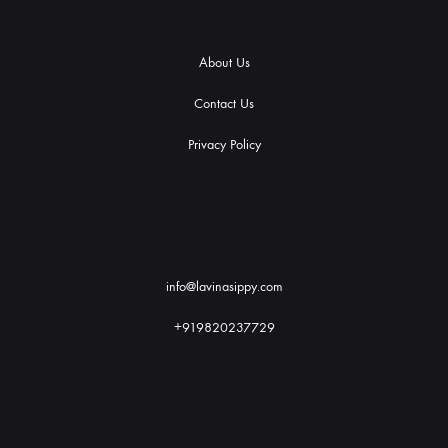
About Us
Contact Us
Privacy Policy
info@lavinasippy.com
+919820237729