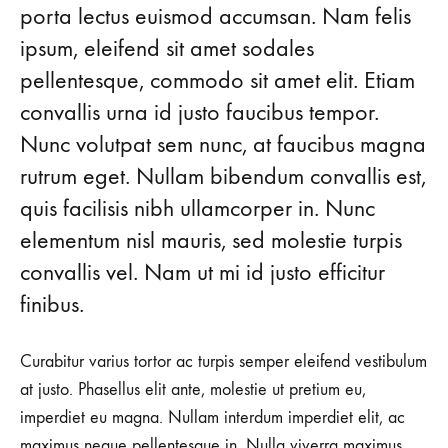
Messages
porta lectus euismod accumsan. Nam felis
ipsum, eleifend sit amet sodales
of
pellentesque, commodo sit amet elit. Etiam
Paris
convallis urna id justo faucibus tempor.
Nunc volutpat sem nunc, at faucibus magna
Menswear
rutrum eget. Nullam bibendum convallis est,
quis facilisis nibh ullamcorper in. Nunc
AUGUST
26,
elementum nisl mauris, sed molestie turpis
2018
convallis vel. Nam ut mi id justo efficitur
0
finibus.
SHARE
NO
COMMENTS
Curabitur varius tortor ac turpis semper eleifend vestibulum
ON
at justo. Phasellus elit ante, molestie ut pretium eu,
THE
MIXED
imperdiet eu magna. Nullam interdum imperdiet elit, ac
MESSAGES
OF
maximus neque pellentesque in. Nulla viverra maximus