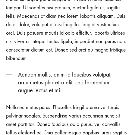
PARIS
tempor. Ut sodales nisi pretium, auctor ligula ut, sagittis
MENSWEAR
felis. Maecenas at diam nec lorem lobortis aliquam. Duis
dolor dolor, volutpat et nisi fringilla, feugiat vestibulum
orci. Duis posuere mauris id odio efficitur, lobortis ultrices
nisl viverra. Integer lectus ligula, imperdiet non purus non,
consectetur dictum est. Donec sed orci eu magna tristique
bibendum.
Aenean mollis, enim id faucibus volutpat,
arcu metus pharetra elit, sed fermentum
augue lectus et mi.
Nulla eu metus purus. Phasellus fringilla urna vel turpis
pulvinar sodales. Suspendisse varius accumsan nunc sit
amet porttitor. Donec faucibus odio purus, vel convallis
tellus eleifend ac. Duis pellentesque dapibus turpis sagittis