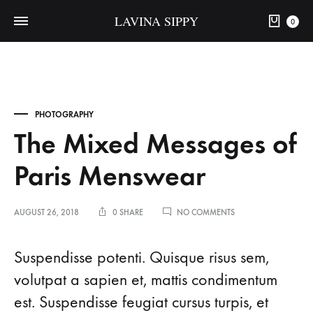
LAVINA SIPPY
0
PHOTOGRAPHY
The Mixed Messages of
Paris Menswear
ON
AUGUST 26, 2018
0 SHARE
NO COMMENTS
THE
MIXED
The
MESSAGES
Suspendisse potenti. Quisque risus sem,
OF
volutpat a sapien et, mattis condimentum
PARIS
Mixed
MENSWEAR
est. Suspendisse feugiat cursus turpis, et